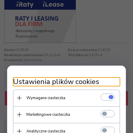
Model:
154540
Kod producenta:
154540
Realizacja zamówienia:
24 godzin
Wysyłka od:
24.00 zł
Producent:
activeshop
Ustawienia plików cookies
Wymagane ciasteczka
KUP TERAZ
Marketingowe ciasteczka
Analityczne ciasteczka