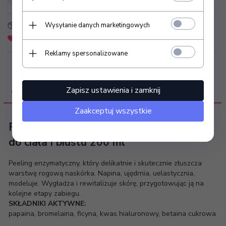
Wysyłanie danych marketingowych
Strefa Klienta
Złóż zapytanie ofertowe
Dodaj do schowka
Zapytaj o produkt
Reklamy spersonalizowane
Zapisz ustawienia i zamknij
OPIS PRODUKTU
Zaakceptuj wszystkie
Farmona Enzymatyczny peeling w piance
do ciała i biustu 200 ml
Peeling enzymatyczny, który delikatnie i skutecznie złuszcza
warstwę rogową naskórka. Napina, ujędrnia, uelastycznia,
modeluje. Wygładza i rewitalizuje skórę, przygotowując ją na
kolejne etapy zabiegu.
SKŁADNIKI AKTYWNE:
papaina, bromelaina, ficyna, kwas hialuronowy, betaina cukrowa