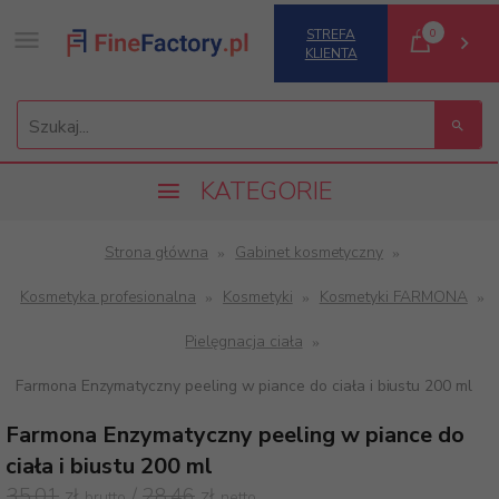
0
STREFA
KLIENTA
Szukaj...
KATEGORIE
Strona główna
Gabinet kosmetyczny
Kosmetyka profesionalna
Kosmetyki
Kosmetyki FARMONA
Pielęgnacja ciała
Farmona Enzymatyczny peeling w piance do ciała i biustu 200 ml
Farmona Enzymatyczny peeling w piance do
ciała i biustu 200 ml
35,01
zł
/
28,46
zł
brutto
netto