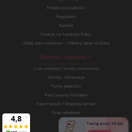
Polityka prywatności
Regulamin
Kontakt
Dotacja na Autoklaw Enbio
Oddaj stary Autoklaw - Odbierz rabat na Enbio
Płatności i dostawy
Czas realizacji i koszty zamówienia
Zwroty i reklamacje
Formy płatności
Raty Leasing Wynajem
Export goods / Shipping abroad
Kody rabatowe
Testuj przez 30 dni