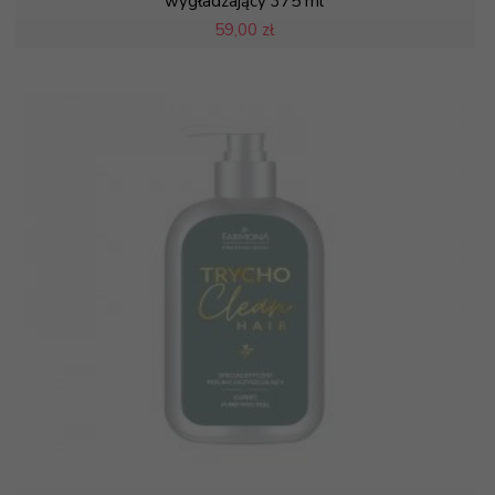
wygładzający 375 ml
59,
00 zł