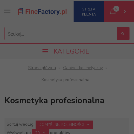
0
STREFA
KLIENTA
Szukaj...
KATEGORIE
Strona główna
Gabinet kosmetyczny
Kosmetyka profesionalna
Kosmetyka profesionalna
sort
Sortuj według:
DOMYŚLNEJ KOLEJNOŚCI
pop
Wyświetl po
produktów
20