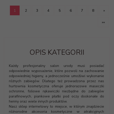
1
2
3
4
5
6
7
8
»
»»
OPIS KATEGORII
Każdy profesjonalny salon urody musi posiadać
odpowiednie wyposażenie, które pozwoli na zachowanie
odpowiedniej higieny, a jednocześnie umożliwi wykonanie
różnych zabiegów. Dlatego też prowadzona przez nas
hurtownia kosmetyczna oferuje jednorazowe maseczki
ochronne, foliowe rękawiczki niezbędne do zabiegów
parafinowych, piankowe płatki pod oczy doskonałe do
henny oraz wiele innych produktów.
Nasz sklep internetowy to miejsce, w którym znajdziecie
różnorodne akcesoria kosmetyczne w atrakcyjnych