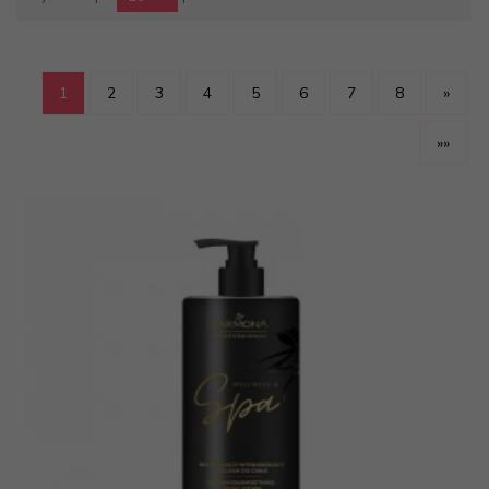
1
2
3
4
5
6
7
8
»
»»