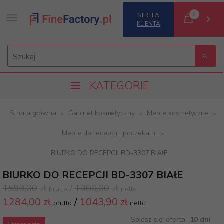
0
STREFA
KLIENTA
Szukaj...
KATEGORIE
Strona główna
Gabinet kosmetyczny
Meble kosmetyczne
Meble do recepcji i poczekalni
BIURKO DO RECEPCJI BD-3307 BIAłE
BIURKO DO RECEPCJI BD-3307 BIAłE
1599,00
zł
/
1300,00
zł
brutto
netto
1284,
00 zł
/
1043,90
zł
brutto
netto
Spiesz się, oferta
10 dni