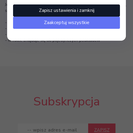
Jednorazowy w rolce, z perforacją. Doskonały do studia tatuażu,
Zapisz ustawienia i zamknij
salonu kosmetycznego.
Zaakceptuj wszystkie
- wysokość 51 cm
- perforacja co 50 cm
- długość rolki 40 m
- w rolce znajduje się 80 pojedynczych podkładów
Subskrypcja
ZAPISZ