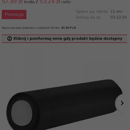
57,
49 zł
/
53,24
zł
brutto
netto
Spiesz się, oferta
11 dni
Promocja
kończy się za:
02:12:33
Najniższa cena produktu z ostatnich 30 dni:
63.89 PLN
Kliknij i poinformuj mnie gdy produkt będzie dostępny