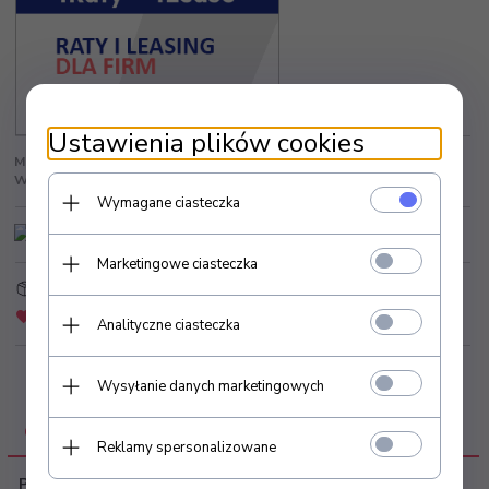
Ustawienia plików cookies
Model:
122692
Kod producenta:
122692
Wysyłka od:
24.00 zł
Producent:
activeshop
Wymagane ciasteczka
Marketingowe ciasteczka
Strefa Klienta
Złóż zapytanie ofertowe
Dodaj do schowka
Zapytaj o produkt
Analityczne ciasteczka
Wysyłanie danych marketingowych
OPIS PRODUKTU
Reklamy spersonalizowane
Podkład podfoliowany CZARNY