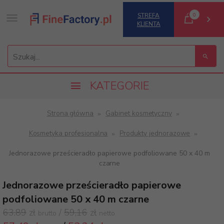
0
STREFA
KLIENTA
Szukaj...
KATEGORIE
Strona główna
Gabinet kosmetyczny
Kosmetyka profesionalna
Produkty jednorazowe
Jednorazowe prześcieradło papierowe podfoliowane 50 x 40 m
czarne
Jednorazowe prześcieradło papierowe
podfoliowane 50 x 40 m czarne
63,89
zł
/
59,16
zł
brutto
netto