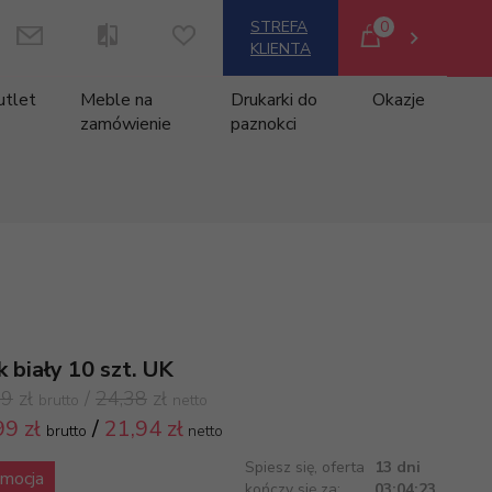
0
STREFA
KLIENTA
utlet
Meble na
Drukarki do
Okazje
zamówienie
paznokci
k biały 10 szt. UK
99
zł
/
24,38
zł
brutto
netto
99 zł
/
21,94
zł
brutto
netto
Spiesz się, oferta
13 dni
mocja
kończy się za:
03:04:23