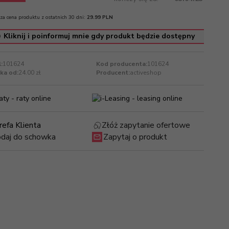
za cena produktu z ostatnich 30 dni:
29.99 PLN
Kliknij i poinformuj mnie gdy produkt będzie dostępny
:
101624
Kod producenta:
101624
ka od:
24.00 zł
Producent:
activeshop
refa Klienta
Złóż zapytanie ofertowe
daj do schowka
Zapytaj o produkt