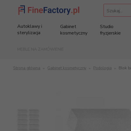
Szukaj...
Autoklawy i
Gabinet
Studio
sterylizacja
kosmetyczny
fryzjerskie
MEBLE NA ZAMÓWIENIE
Strona główna
Gabinet kosmetyczny
Podologia
Blok b