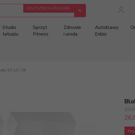
categories_searcher
WSZYSTKIE KATEGORIE
Studio
Sprzęt
Zdrowie
Autoklawy
O
tatuażu
Fitness
i uroda
Enbio
iały 10 szt. UK
Blo
29,
26,
Pro