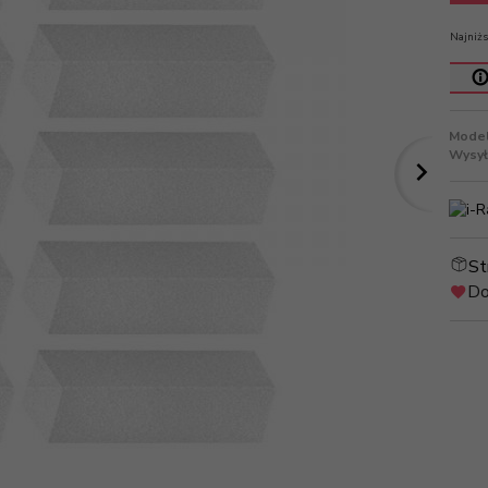
Najniżs
Model
Wysył
St
Do