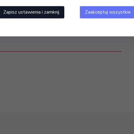
Zapisz ustawienia i zamknij
Zaakceptuj wszystkie
polerowania ostatniej warstwy żelu lub akrylu pod warstwę
nia naturalnego paznokcia pod tips. Gradacja 320.
e kruszący się na brzegach. Niezwykle trwały.