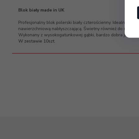
Blok biały made in UK
Profesjonalny blok polerski biały czterościenny. Idealny do 
nawierzchniową nabłyszczającą. Świetny również do matowie
Wykonany z wysokogatunkowej gąbki, bardzo dobra jakość, ni
W zestawie 10szt.