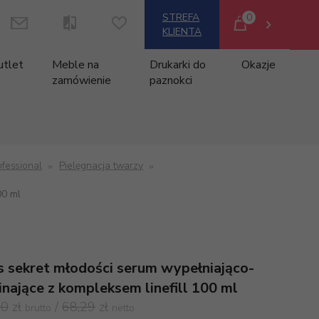
0
STREFA
KLIENTA
utlet
Meble na
Drukarki do
Okazje
zamówienie
paznokci
ofessional
Pielęgnacja twarzy
00 ml
s sekret młodości serum wypełniająco-
inające z kompleksem linefill 100 ml
00
zł
/
68,29
zł
brutto
netto