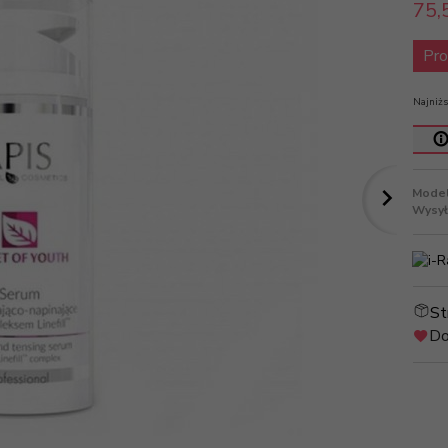
75,
Pro
Najniżs
Model
Wysył
St
Do