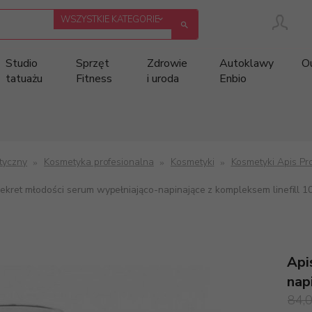
categories_searcher
WSZYSTKIE KATEGORIE
Studio
Sprzęt
Zdrowie
Autoklawy
O
tatuażu
Fitness
i uroda
Enbio
tyczny
Kosmetyka profesionalna
Kosmetyki
Kosmetyki Apis Pr
sekret młodości serum wypełniająco-napinające z kompleksem linefill 1
Api
nap
84,