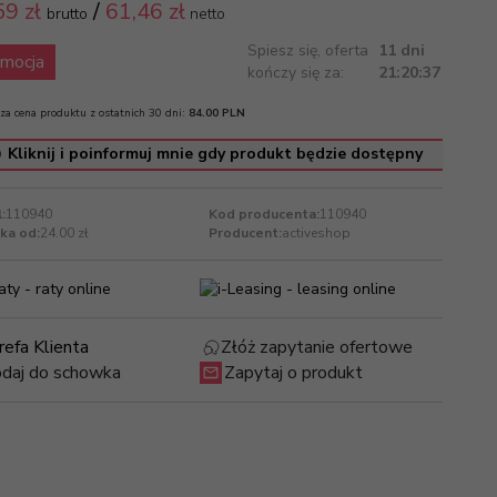
59 zł
/
61,46
zł
brutto
netto
Spiesz się, oferta
11 dni
mocja
kończy się za:
21:20:37
za cena produktu z ostatnich 30 dni:
84.00 PLN
Kliknij i poinformuj mnie gdy produkt będzie dostępny
:
110940
Kod producenta:
110940
ka od:
24.00 zł
Producent:
activeshop
refa Klienta
Złóż zapytanie ofertowe
daj do schowka
Zapytaj o produkt