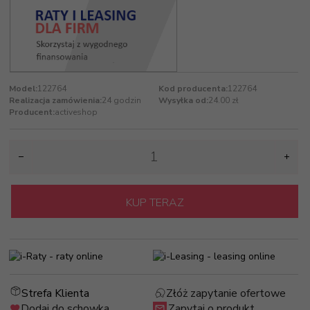
Model:
122764
Kod producenta:
122764
Realizacja zamówienia:
24 godzin
Wysyłka od:
24.00 zł
Producent:
activeshop
KUP TERAZ
Strefa Klienta
Złóż zapytanie ofertowe
Dodaj do schowka
Zapytaj o produkt