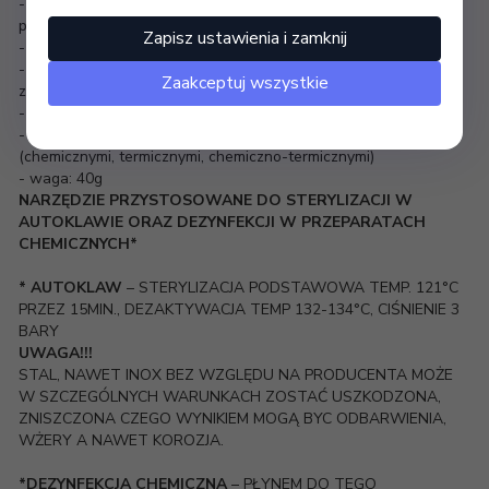
- specjalnie wyprofilowana rękojeść, która zapewnia wysoką
precyzję, wygodę i komfort pracy
Zapisz ustawienia i zamknij
- metoda łączenia szczęk: Box Joint (wpuszczane)
- rodzaj sprężyny: sprężyna jednostronna, mocowana na śrubie
Zaakceptuj wszystkie
ze stali nierdzewnej
- całkowita długość cążek: 10,5 cm
- można dezynfekować i sterylizować dowolnymi metodami
(chemicznymi, termicznymi, chemiczno-termicznymi)
- waga: 40g
NARZĘDZIE PRZYSTOSOWANE DO STERYLIZACJI W
AUTOKLAWIE ORAZ DEZYNFEKCJI W PRZEPARATACH
CHEMICZNYCH*
* AUTOKLAW
– STERYLIZACJA PODSTAWOWA TEMP. 121°C
PRZEZ 15MIN., DEZAKTYWACJA TEMP 132-134°C, CIŚNIENIE 3
BARY
UWAGA!!!
STAL, NAWET INOX BEZ WZGLĘDU NA PRODUCENTA MOŻE
W SZCZEGÓLNYCH WARUNKACH ZOSTAĆ USZKODZONA,
ZNISZCZONA CZEGO WYNIKIEM MOGĄ BYC ODBARWIENIA,
WŻERY A NAWET KOROZJA.
*DEZYNFEKCJA CHEMICZNA
– PŁYNEM DO TEGO