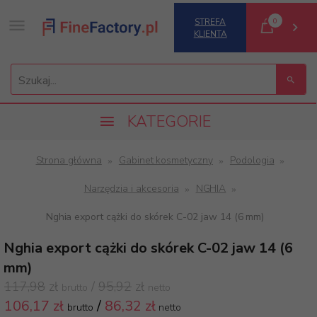
0
STREFA
KLIENTA
Szukaj...
KATEGORIE
Strona główna
Gabinet kosmetyczny
Podologia
Narzędzia i akcesoria
NGHIA
Nghia export cążki do skórek C-02 jaw 14 (6 mm)
Nghia export cążki do skórek C-02 jaw 14 (6
mm)
117,98
zł
/
95,92
zł
brutto
netto
106,
17 zł
/
86,32
zł
brutto
netto