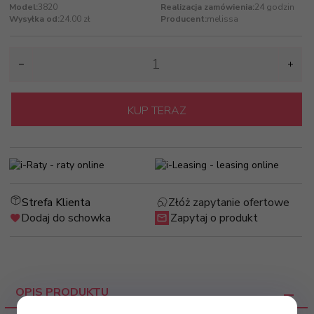
Model:
3820
Realizacja zamówienia:
24 godzin
Wysyłka od:
24.00 zł
Producent:
melissa
KUP TERAZ
Strefa Klienta
Złóż zapytanie ofertowe
Dodaj do schowka
Zapytaj o produkt
OPIS PRODUKTU