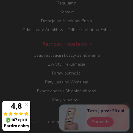
Regulamin
Kontakt
Dotacja na Autoklaw Enbio
Oddaj stary Autoklaw - Odbierz rabat na Enbio
Płatności i dostawy
Czas realizacji i koszty zamówienia
Zwroty i reklamacje
Formy płatności
Raty Leasing Wynajem
Export goods / Shipping abroad
Kody rabatowe
Testuj przez 30 dni
Sprawdź
Informacja o cookies
|
oprogramowanie sklepu dostarcza
RedCart.pl