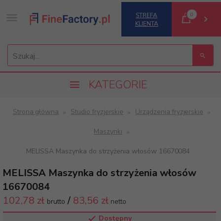
0
STREFA
KLIENTA
Szukaj...
KATEGORIE
Strona główna
Studio fryzjerskie
Urządzenia fryzjerskie
Maszynki
MELISSA Maszynka do strzyżenia włosów 16670084
MELISSA Maszynka do strzyżenia włosów
16670084
102,
78 zł
/
83,56
zł
brutto
netto
Dostępny