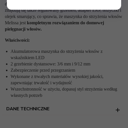
długotrwałą wydajność i higienę urządzenia. W zestawie
znajdują się także regulowany grzebień, adapter ERP, nożyczki i
olejek smarujący, co sprawia, że maszynka do strzyżenia włosów
Melissa jest
kompletnym rozwiązaniem do domowej
pielęgnacji włosów.
Właściwości:
Akumulatorowa maszynka do strzyżenia włosów z
wskaźnikiem LED
2 grzebienie dystansowe: 3/6 mm i 9/12 mm
Zabezpieczenie przed przegrzaniem
Wykonane z trwałych materiałów wysokiej jakości,
zapewniając trwałość i wydajność
Wszechstronność w użyciu, dopasuj styl strzyżenia według
własnych potrzeb
DANE TECHNICZNE