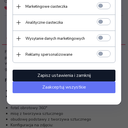
Strefa Klienta
Złóż zapytanie ofertowe
Marketingowe ciasteczka
Dodaj do schowka
Zapytaj o produkt
Analityczne ciasteczka
OPIS PRODUKTU
Wysyłanie danych marketingowych
Fotel posiada trwałe mechanizmy, a regulacja wysokości
Reklamy spersonalizowane
podnóżka zapewnia osobie wykonującej zabiegi prawidłową i
wygodną postawę podczas pracy. Produkt polski z dwuletnią
gwarancją.
Zapisz ustawienia i zamknij
Fotel podologiczny HIRO wyposażony jest w:
Zaakceptuj wszystkie
regulację manualną wysokości podnóżka
regulację gazową odchylenia oparcia – fotel delikatnie
składa się i rozkłada podczas regulowania położenia oparcia
fotel obrotowy 360°
misę z tworzywa sztucznego
obudowę podstawy z tworzywa sztucznego
Konfiguracja na zdjęciu: