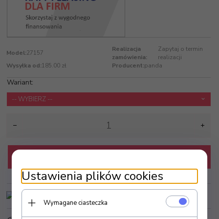
Realizacja
Zapytaj o termin
Model:
27157
zamówienia:
realizacji
Wysyłka od:
185.00 zł
Producent:
panda
Wariant:
-- WYBIERZ --
KUP TERAZ
Ustawienia plików cookies
Wymagane ciasteczka