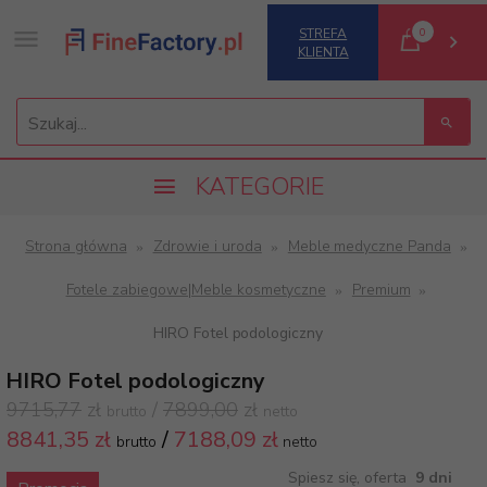
0
STREFA
KLIENTA
Szukaj...
KATEGORIE
Strona główna
Zdrowie i uroda
Meble medyczne Panda
Fotele zabiegowe|Meble kosmetyczne
Premium
HIRO Fotel podologiczny
HIRO Fotel podologiczny
9715,77
zł
/
7899,00
zł
brutto
netto
8841,
35 zł
/
7188,09
zł
brutto
netto
Spiesz się, oferta
9 dni