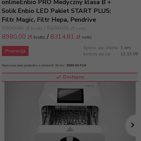
onlineEnbio PRO Medyczny klasa B +
Solik Enbio LED Pakiet START PLUS:
Filtr Magic, Filtr Hepa, Pendrive
9990,00
zł
/
9250,00
zł
brutto
netto
8980,
00 zł
/
8314,81
zł
brutto
netto
Spiesz się, oferta
1 dni
Promocja
kończy się za:
11:13:08
Najniższa cena produktu z ostatnich 30 dni:
9990.00 PLN
Dostępny