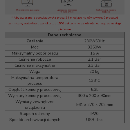
* Aby gwarancja obowiązywała przez 24 miesiące należy wykonać przegląd
techniczny autoklawu po roku lub 1500 cyklach, w zależności od tego co nastąpi
pierwsze
Dane techniczne
Zasilanie
230V/50Hz
Moc
3250W
Maksymalny pobór prądu
15 A
Ciśnienie robocze
2,1 Bar
Ciśnienie maksymalne
2,3 Bar
Waga
20 kg
Maksymalna temperatura
138°C
procesu
Objętość komory procesowej
5,3L
Wymiary komory procesowej
300 x 200 x 90mm
Wymiary zewnętrzne
561 x 270 x 202 mm
urządzenia
Stopień ochrony
IP20
Sposób archiwizacji danych
USB disk