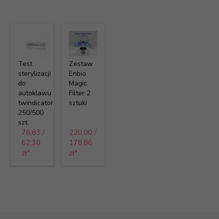
Test
Zestaw
sterylizacji
Enbio
do
Magic
autoklawu
Filter 2
twindicator
sztuki
250/500
szt.
76,
63
/
220,
00
/
62,30
178,86
zł*
zł*