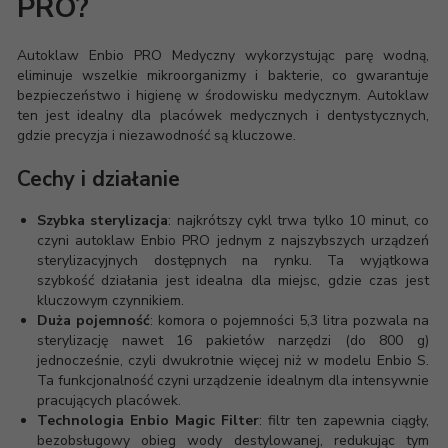
PRO?
Autoklaw Enbio PRO Medyczny wykorzystując parę wodną,
eliminuje wszelkie mikroorganizmy i bakterie, co gwarantuje
bezpieczeństwo i higienę w środowisku medycznym. Autoklaw
ten jest idealny dla placówek medycznych i dentystycznych,
gdzie precyzja i niezawodność są kluczowe.
Cechy i działanie
Szybka sterylizacja
: najkrótszy cykl trwa tylko 10 minut, co
czyni autoklaw Enbio PRO jednym z najszybszych urządzeń
sterylizacyjnych dostępnych na rynku. Ta wyjątkowa
szybkość działania jest idealna dla miejsc, gdzie czas jest
kluczowym czynnikiem.
Duża pojemność
: komora o pojemności 5,3 litra pozwala na
sterylizację nawet 16 pakietów narzędzi (do 800 g)
jednocześnie, czyli dwukrotnie więcej niż w modelu Enbio S.
Ta funkcjonalność czyni urządzenie idealnym dla intensywnie
pracujących placówek.
Technologia Enbio Magic Filter
: filtr ten zapewnia ciągły,
bezobsługowy obieg wody destylowanej, redukując tym