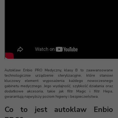
Autoklaw Enbio PRO Medyczny, klasy B to zaawansowane
technologicznie urządzenie sterylizacyjne, które stanowi
kluczowy element wyposażenia każdego nowoczesnego
gabinetu medycznego. Jego wydajność, szybkość działania oraz
dodatkowe akcesoria, takie jak filtr Magic i filtr Hepa,
gwarantują najwyższy poziom higieny i bezpieczeństwa.
Co to jest autoklaw Enbio