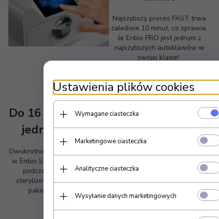
Najszybszy proces FAST trwa
zaledwie 10 minut, co sprawia,
że Enbio PRO jest jednym z
najszybszych autoklawów w
swojej klasie!
Ustawienia plików cookies
Do 16 pakietów w
Wymagane ciasteczka
jednym cyklu
Marketingowe ciasteczka
Dwukrotnie większa komora niż
w Enbio S sprawia, że możesz
Analityczne ciasteczka
podczas jednego cyklu
sterylizować do 16 pełnych
pakietów (do 800g)
Wysyłanie danych marketingowych