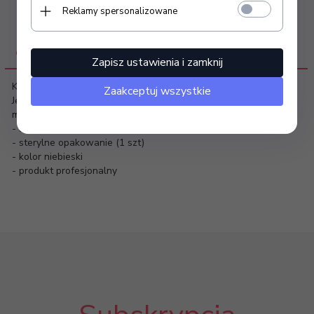
Reklamy spersonalizowane
OPIS PRODUKTU
Zapisz ustawienia i zamknij
Kartridż do dermapena A6 – 36 igłowy
Zaakceptuj wszystkie
Jednorazowy, sterylny kartridż przeznaczony do mazoterapii
mikroigłowej dedykowany do modelu Dr Pen A6
- 36 igieł ze stali chirurgicznej
- sterylne opakowanie (1 szt)
- kolor niebieski
- produkt profesjonalny