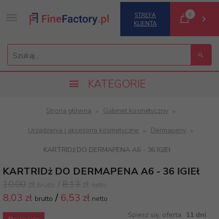
0
STREFA
KLIENTA
Szukaj...
KATEGORIE
Strona główna
Gabinet kosmetyczny
Urządzenia i akcesoria kosmetyczne
Dermapeny
KARTRIDż DO DERMAPENA A6 - 36 IGIEł
KARTRIDż DO DERMAPENA A6 - 36 IGIEł
10,00
zł
/
8,13
zł
brutto
netto
8,
03 zł
/
6,53
zł
brutto
netto
Spiesz się, oferta
11 dni