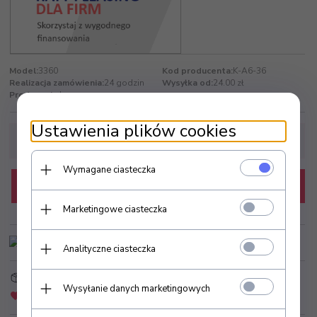
Model:
3360
Kod producenta:
K-A6-36
Realizacja zamówienia:
24 godzin
Wysyłka od:
24.00 zł
Producent:
dr. pen
Ustawienia plików cookies
Wymagane ciasteczka
KUP TERAZ
Marketingowe ciasteczka
Analityczne ciasteczka
Strefa Klienta
Złóż zapytanie ofertowe
Wysyłanie danych marketingowych
Dodaj do schowka
Zapytaj o produkt