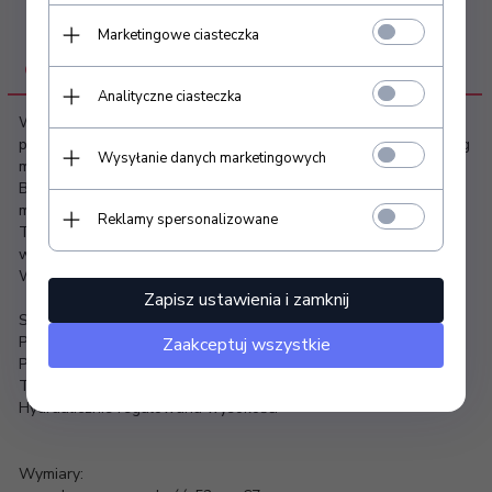
Marketingowe ciasteczka
OPIS PRODUKTU
Analityczne ciasteczka
Wygoda podczas wykonywania zabiegów oraz właściwa
pozycja to niezwykle istotny czynnik determinujący poziom usług
Wysyłanie danych marketingowych
medycznych oraz komfort pracy.
Beauty System proponuje wyposażenie do gabinetów
medycznych spełniające najwyższe standardy ergonomii.
Reklamy spersonalizowane
Taboret medyczny BD-Y912 jest bardzo funkcjonalny i spełnia
wyżej wymienione kryteria.
Wysoka jakość materiałów to dodatkowy atut modelu.
Zapisz ustawienia i zamknij
Sprawdź szczegóły:
Podstawa wyposażona w 5 podgumowanych kółek.
Zaakceptuj wszystkie
Poduszka wykonana z wysokiej jakości elastycznej pianki.
Tapicerka bezszwowa TECHNOGEL.
Hydraulicznie regulowana wysokość.
Wymiary: