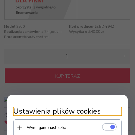
Model:
2950
Kod producenta:
BD-Y942
Realizacja zamówienia:
24 godzin
Wysyłka od:
40.00 zł
Producent:
beauty system
KUP TERAZ
Ustawienia plików cookies
Strefa Klienta
Złóż zapytanie ofertowe
Dodaj do schowka
Zapytaj o produkt
Wymagane ciasteczka