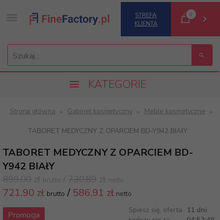
0
STREFA
KLIENTA
Szukaj...
KATEGORIE
Strona główna
Gabinet kosmetyczny
Meble kosmetyczne
TABORET MEDYCZNY Z OPARCIEM BD-Y942 BIAłY
TABORET MEDYCZNY Z OPARCIEM BD-
Y942 BIAłY
899,00
zł
/
730,89
zł
brutto
netto
721,
90 zł
/
586,91
zł
brutto
netto
Spiesz się, oferta
11 dni
Promocja
kończy się za:
04:52:49