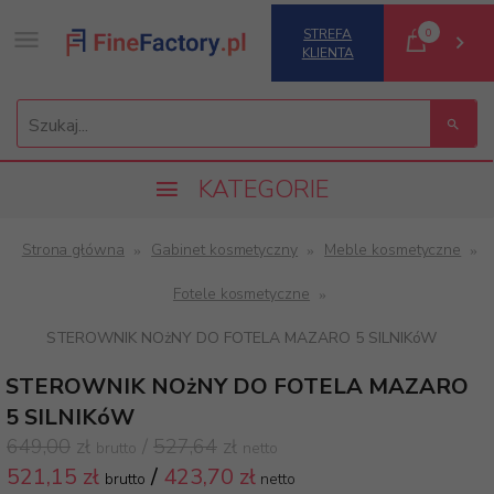
0
STREFA
KLIENTA
Szukaj...
KATEGORIE
Strona główna
Gabinet kosmetyczny
Meble kosmetyczne
Fotele kosmetyczne
STEROWNIK NOżNY DO FOTELA MAZARO 5 SILNIKóW
STEROWNIK NOżNY DO FOTELA MAZARO
5 SILNIKóW
649,00
zł
/
527,64
zł
brutto
netto
521,
15 zł
/
423,70
zł
brutto
netto