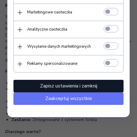
Komfort i Precyzja
Marketingowe ciasteczka
Sterownik nożny do fotela kosmetycznego Mazaro z 5
siłownikami to zaawansowane akcesorium, które zwiększa
funkcjonalność i wygodę pracy w salonach kosmetycznych.
Analityczne ciasteczka
Dzięki temu sterownikowi możliwe jest precyzyjne regulowanie
wysokości, kąta nachylenia oparcia, podnóżków oraz ustawienia
Wysyłanie danych marketingowych
pozycji kołyski za pomocą stóp, co zwalnia ręce do innych
czynności. Wykonany z wysokiej jakości materiałów, sterownik
gwarantuje trwałość i niezawodność.
Reklamy spersonalizowane
Parametry Techniczne
Kompatybilność
: Fotel kosmetyczny Mazaro z 5 siłownikami
Zapisz ustawienia i zamknij
Funkcje
: Regulacja wysokości, nachylenia oparcia, kąta
nachylenia podnóżków, ustawienie pozycji kołyski
Zaakceptuj wszystkie
Wymiary
: 45 x 24 x 5 cm
Długość przewodu:
140-250cm
Waga
: 3 kg
Zasilanie
: Zintegrowane z systemem fotela
Dlaczego warto?