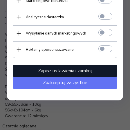
Marketingowe ciasteczka
-światła przednie,
-dźwięk odpalania auta,
Analityczne ciasteczka
-klakson w kierownicy,
-pasy bezpieczeństwa.
Wysyłanie danych marketingowych
Wymiary
Hydrauliczna regulacja wysokości 87-104cm (mierzone do
górnej części obudowy autka)
Reklamy spersonalizowane
Wysokość obudowy autka: 31cm,
Szerokość obudowy autka: 50cm,
Długość obudowy autka: 100cm,
Średnica podstawy: 60cm,
Zapisz ustawienia i zamknij
Waga: 16kg
Zaakceptuj wszystkie
Dopuszczalna waga użytkowania: 20kg
Wymiary opakowania:
dwie paczki
59x59x38cm - 10kg
56x48x104cm - 6kg
Gwarancja: 12 miesięcy
Ostatnio oglądane