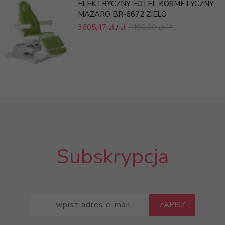
ELEKTRYCZNY FOTEL KOSMETYCZNY
MAZARO BR-6672 ZIELO
3605,
47 zł
/
zł
4490,00
zł
/
*
Subskrypcja
ZAPISZ