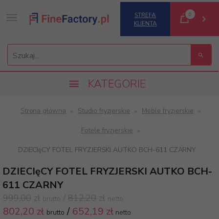
0
STREFA
KLIENTA
Szukaj...
KATEGORIE
Strona główna
Studio fryzjerskie
Meble fryzjerskie
Fotele fryzjerskie
DZIECIęCY FOTEL FRYZJERSKI AUTKO BCH-611 CZARNY
DZIECIęCY FOTEL FRYZJERSKI AUTKO BCH-
611 CZARNY
999,00
zł
/
812,20
zł
brutto
netto
802,
20 zł
/
652,19
zł
brutto
netto