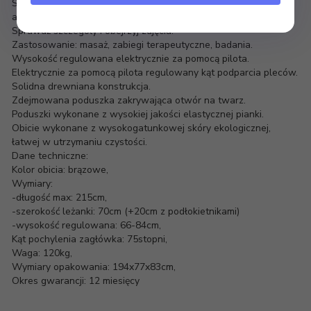
Solidna i jednocześnie efektowna konstrukcja to dodatkowe
atuty modelu.
Sprawdź szczegóły i obejrzyj zdjęcia:
Zastosowanie: masaż, zabiegi terapeutyczne, badania.
Wysokość regulowana elektrycznie za pomocą pilota.
Elektrycznie za pomocą pilota regulowany kąt podparcia pleców.
Solidna drewniana konstrukcja.
Zdejmowana poduszka zakrywająca otwór na twarz.
Poduszki wykonane z wysokiej jakości elastycznej pianki.
Obicie wykonane z wysokogatunkowej skóry ekologicznej,
łatwej w utrzymaniu czystości.
Dane techniczne:
Kolor obicia: brązowe,
Wymiary:
-długość max: 215cm,
-szerokość leżanki: 70cm (+20cm z podłokietnikami)
-wysokość regulowana: 66-84cm,
Kąt pochylenia zagłówka: 75stopni,
Waga: 120kg,
Wymiary opakowania: 194x77x83cm,
Okres gwarancji: 12 miesięcy