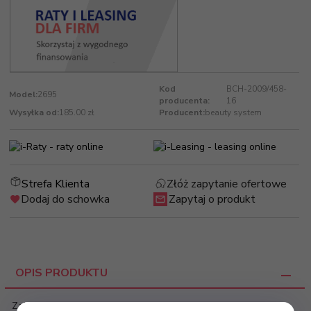
Kod
BCH-2009/458-
Model:
2695
producenta:
16
Wysyłka od:
185.00 zł
Producent:
beauty system
Strefa Klienta
Złóż zapytanie ofertowe
Dodaj do schowka
Zapytaj o produkt
OPIS PRODUKTU
Zainwestuj w najlepsze wyposażenie salonu.