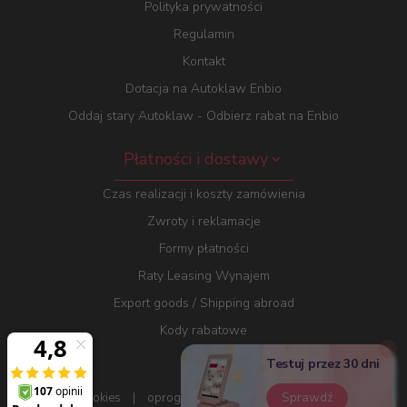
Polityka prywatności
Regulamin
Kontakt
Dotacja na Autoklaw Enbio
Oddaj stary Autoklaw - Odbierz rabat na Enbio
Płatności i dostawy
Czas realizacji i koszty zamówienia
Zwroty i reklamacje
Formy płatności
Raty Leasing Wynajem
Export goods / Shipping abroad
Kody rabatowe
Testuj przez 30 dni
Sprawdź
Informacja o cookies
|
oprogramowanie sklepu dostarcza
RedCart.pl