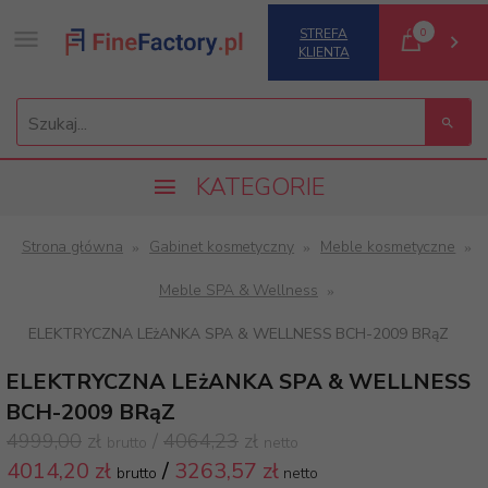
0
STREFA
KLIENTA
Szukaj...
KATEGORIE
Strona główna
Gabinet kosmetyczny
Meble kosmetyczne
Meble SPA & Wellness
ELEKTRYCZNA LEżANKA SPA & WELLNESS BCH-2009 BRąZ
ELEKTRYCZNA LEżANKA SPA & WELLNESS
BCH-2009 BRąZ
4999,00
zł
/
4064,23
zł
brutto
netto
4014,
20 zł
/
3263,57
zł
brutto
netto