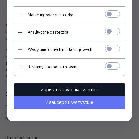
OPIS PRODUKTU
Marketingowe ciasteczka
Szafki kosmetyczne do salonu SPA? Najlepszy sprzęt
kosmetyczny i meble SPA proponuje Beauty System!
Analityczne ciasteczka
Szafka kosmetyczna BD-6004 to połączenie praktycznych
rozwiązań i eleganckiego stylu.
Wysyłanie danych marketingowych
Oferowana szafka kosmetyczna jest wykonana z metalu i
drewna, szerokie półki oraz mobilność zapewniają komfortową
eksploatację.
Reklamy spersonalizowane
Zainwestuj w funkcjonalne rozwiązania i własną wygodę.
Wybierz meble do salonów SPA beauty System!
Posiada dwie praktyczne szuflady.
Zapisz ustawienia i zamknij
Sprawdź szczegóły:
Zaakceptuj wszystkie
Niezastąpiona w codziennej pracy.
Dzięki podgumowanym kółkom, łatwa do przesuwania.
Dwie praktyczne szuflady.
Dane techniczne: