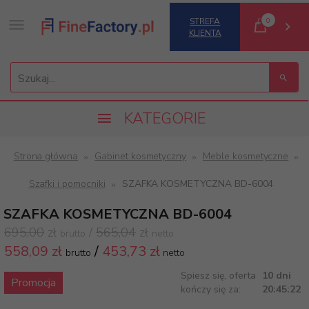
0
STREFA
KLIENTA
Szukaj...
KATEGORIE
Strona główna
Gabinet kosmetyczny
Meble kosmetyczne
Szafki i pomocniki
SZAFKA KOSMETYCZNA BD-6004
SZAFKA KOSMETYCZNA BD-6004
695,00
zł
/
565,04
zł
brutto
netto
558,
09 zł
/
453,73
zł
brutto
netto
Spiesz się, oferta
10 dni
Promocja
kończy się za:
20:45:22