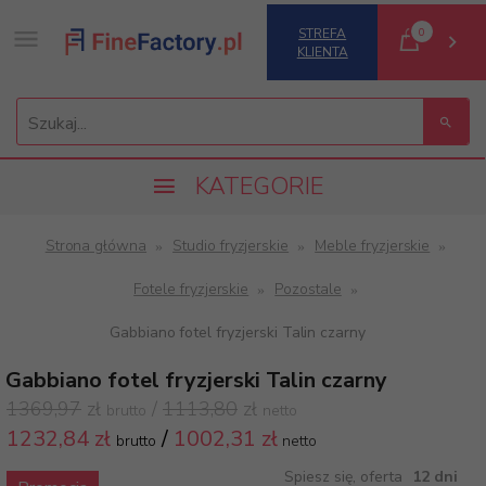
0
STREFA
KLIENTA
Szukaj...
KATEGORIE
Strona główna
Studio fryzjerskie
Meble fryzjerskie
Fotele fryzjerskie
Pozostale
Gabbiano fotel fryzjerski Talin czarny
Gabbiano fotel fryzjerski Talin czarny
1369,97
zł
/
1113,80
zł
brutto
netto
1232,
84 zł
/
1002,31
zł
brutto
netto
Spiesz się, oferta
12 dni