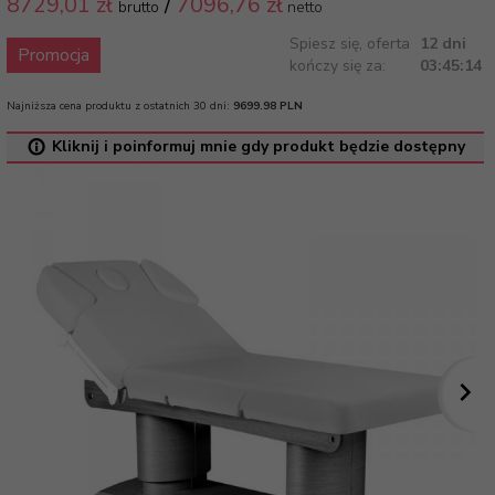
8729,
01 zł
/
7096,76
zł
brutto
netto
Spiesz się, oferta
12 dni
Promocja
kończy się za:
03:45:14
Najniższa cena produktu z ostatnich 30 dni:
9699.98 PLN
Kliknij i poinformuj mnie gdy produkt będzie dostępny