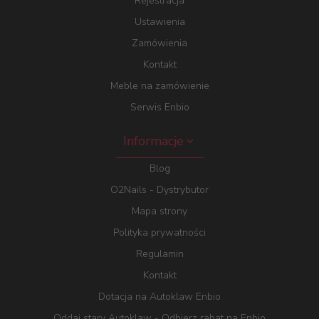
Rejestracja
Ustawienia
Zamówienia
Kontakt
Meble na zamówienie
Serwis Enbio
Informacje
Blog
O2Nails - Dystrybutor
Mapa strony
Polityka prywatności
Regulamin
Kontakt
Dotacja na Autoklaw Enbio
Oddaj stary Autoklaw - Odbierz rabat na Enbio