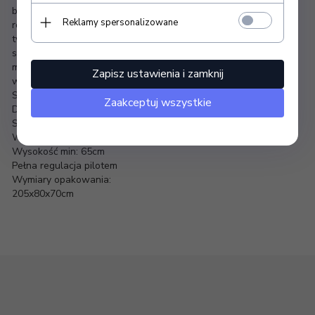
bardzo szerokim zakresie od 64 do aż 82 cm. Oparcie, podnóżki
Reklamy spersonalizowane
również regulowane za pomocą pilota.W oparciu otwór na
twarz a kolumny podpierające sterowane niezależnie. Mebel
szeroki (76 cm), z grubym i bardzo wygodnym i
podgrzewanym
materacem. Leżnka jest bardzo stabilna. Posiada obicie z
Zapisz ustawienia i zamknij
wysokiej jakości ekoskóry w delikatnym odcieniu szarości.
SUPER JAKOŚĆ!!! 2 LATA GWARANCJI!!!
Zaakceptuj wszystkie
Długość: 200 cm
Szerokość: 76 cm
Wysokość max: 83cm
Wysokość min: 65cm
Pełna regulacja pilotem
Wymiary opakowania:
205x80x70cm