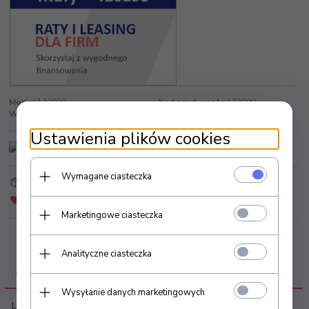
Model:
123998
Kod producenta:
123998
Wysyłka od:
185.00 zł
Producent:
activeshop
Ustawienia plików cookies
Wymagane ciasteczka
Strefa Klienta
Złóż zapytanie ofertowe
Dodaj do schowka
Zapytaj o produkt
Marketingowe ciasteczka
Analityczne ciasteczka
OPIS PRODUKTU
Wysyłanie danych marketingowych
Leżanka kosmetyczna elektryczna regulowana wysokość w