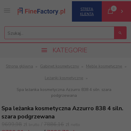
0
STREFA
KLIENTA
Szukaj...
KATEGORIE
Strona główna
Gabinet kosmetyczny
Meble kosmetyczne
Leżanki kosmetyczne
Spa leżanka kosmetyczna Azzurro 838 4 siln. szara
podgrzewana
Spa leżanka kosmetyczna Azzurro 838 4 siln.
szara podgrzewana
9699,98
zł
/
7886,16
zł
brutto
netto