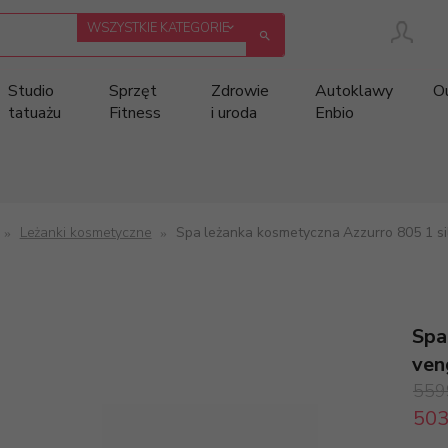
categories_searcher
WSZYSTKIE KATEGORIE
Studio
Sprzęt
Zdrowie
Autoklawy
O
tatuażu
Fitness
i uroda
Enbio
Leżanki kosmetyczne
Spa leżanka kosmetyczna Azzurro 805 1 si
Spa
ven
559
503