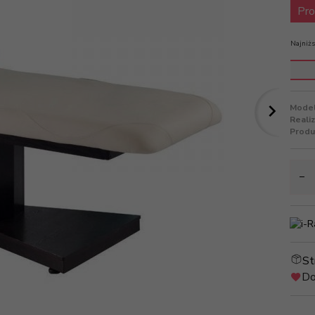
Pro
Najniżs
Model
Reali
Produ
St
Do