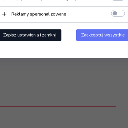
dego właściciela gabinetu medycyny estetycznej,
Reklamy spersonalizowane
a, która pozwala na wykonywanie zabiegów
ny materac, wysokość regulowana elektrycznie góra- dół,
zapewniając komfort zarówno dla klienta oraz osoby
Zapisz ustawienia i zamknij
Zaakceptuj wszystkie
uje szerokie zastosowanie.