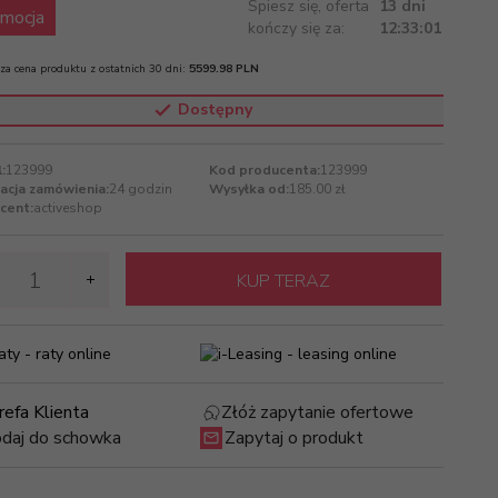
Spiesz się, oferta
13 dni
mocja
kończy się za:
12:33:01
za cena produktu z ostatnich 30 dni:
5599.98 PLN
Dostępny
:
123999
Kod producenta:
123999
zacja zamówienia:
24 godzin
Wysyłka od:
185.00 zł
cent:
activeshop
KUP TERAZ
refa Klienta
Złóż zapytanie ofertowe
daj do schowka
Zapytaj o produkt