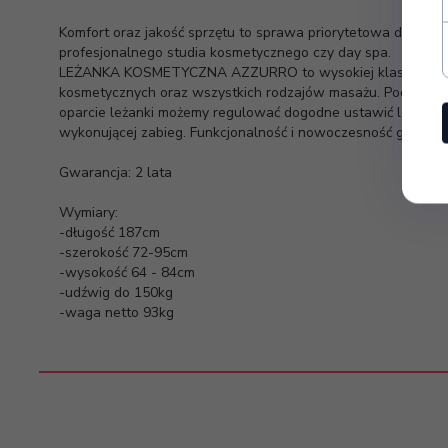
Komfort oraz jakość sprzętu to sprawa priorytetowa dla każ
profesjonalnego studia kosmetycznego czy day spa.
LEŻANKA KOSMETYCZNA AZZURRO to wysokiej klasy leżank
kosmetycznych oraz wszystkich rodzajów masażu. Podgrzewa
oparcie leżanki możemy regulować dogodne ustawić leżankę 
wykonującej zabieg. Funkcjonalność i nowoczesność gwarant
Gwarancja: 2 lata
Wymiary:
-długość 187cm
-szerokość 72-95cm
-wysokość 64 - 84cm
-udźwig do 150kg
-waga netto 93kg