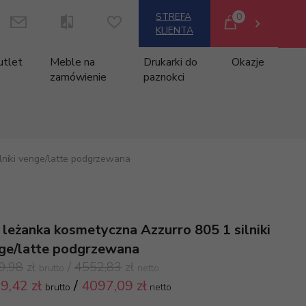
0
STREFA
KLIENTA
utlet
Meble na
Drukarki do
Okazje
zamówienie
paznokci
lniki venge/latte podgrzewana
 leżanka kosmetyczna Azzurro 805 1 silniki
ge/latte podgrzewana
9,98
zł
/
4552,83
zł
brutto
netto
9,
42 zł
/
4097,09
zł
brutto
netto