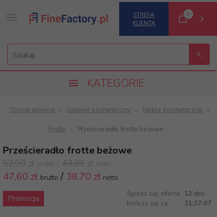
0
STREFA
KLIENTA
Szukaj...
KATEGORIE
Strona główna
Gabinet kosmetyczny
Meble kosmetyczne
Frotte
Prześcieradło frotte beżowe
Prześcieradło frotte beżowe
52,90
zł
/
43,01
zł
brutto
netto
47,
60 zł
/
38,70
zł
brutto
netto
Spiesz się, oferta
12 dni
Promocja
kończy się za:
21:37:07