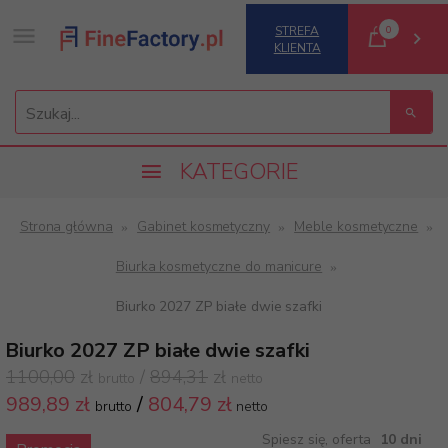
0
STREFA
KLIENTA
Szukaj...
KATEGORIE
Strona główna
Gabinet kosmetyczny
Meble kosmetyczne
Biurka kosmetyczne do manicure
Biurko 2027 ZP białe dwie szafki
Biurko 2027 ZP białe dwie szafki
1100,00
zł
/
894,31
zł
brutto
netto
989,
89 zł
/
804,79
zł
brutto
netto
Spiesz się, oferta
10 dni