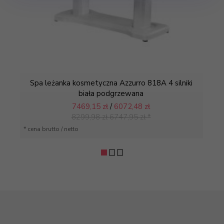
Spa leżanka kosmetyczna Azzurro 818A 4 silniki
biała podgrzewana
7469,
15 zł
/
6072,48
zł
8299,98
zł
6747,95
zł
*
* cena brutto / netto
* c