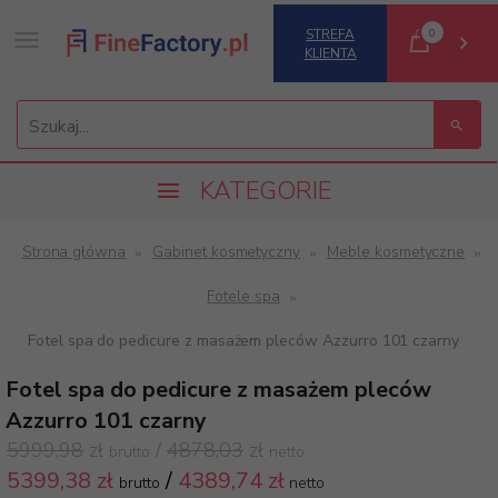
0
STREFA
KLIENTA
Szukaj...
KATEGORIE
Strona główna
Gabinet kosmetyczny
Meble kosmetyczne
Fotele spa
Fotel spa do pedicure z masażem pleców Azzurro 101 czarny
Fotel spa do pedicure z masażem pleców
Azzurro 101 czarny
5999,98
zł
/
4878,03
zł
brutto
netto
5399,
38 zł
/
4389,74
zł
brutto
netto