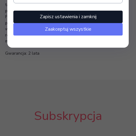
tapicerką z eco skóry. Fotel wyposażony jest w rokli masujęce
plecy strowane pilotem oraz regulację pochylenia oparcia.
Zapisz ustawienia i zamknij
Fotel Spa Azzurro 101 został wyposażony w "szufladę", która
pozwala na umieszczenie miski do pedicure. Dla ułatwienia
Zaakceptuj wszystkie
wykonywania zabiegu pedicure fotel został wyposażony w
regulowany podnóżek. Tego typu fotel to nie tylko stylowy
mebel, ale także bardzo komfortowe miejsce pracy.
Gwarancja: 2 lata
Subskrypcja