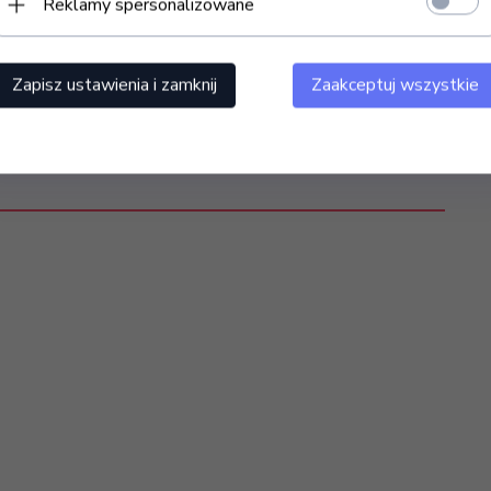
Reklamy spersonalizowane
lowany na wysokość z czterema gładko pracującymi kółkami
cję wysokości w przedziale 24-47cm za pomocą specjalnego
est łatwiejsza - napełniasz miskę > przewozisz w miejsce
Zapisz ustawienia i zamknij
Zaakceptuj wszystkie
jektowany i wykonany z największą starannością dla firmy