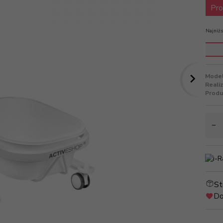
Pro
Najniżs
Model
Reali
Produ
St
Do