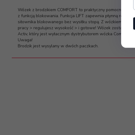
Wózek z brodzikiem COMFORT to praktyczny pomocnik, regu
z funkcją blokowania. Funkcja LIFT zapewnia płynną regula
siłownika blokowanego bez wysiłku stopą. Z wózkiem praca j
pracy > regulujesz wysokość > i gotowe! Wózek został zapro
Activ, który jest wyłacznym dystrybutorem wózka Comfort.
Uwaga!
Brodzik jest wysylany w dwóch paczkach.