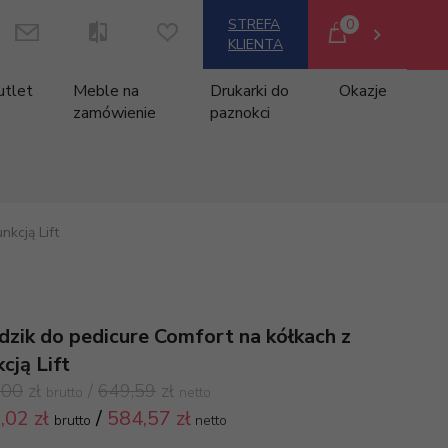
0
STREFA
KLIENTA
utlet
Meble na
Drukarki do
Okazje
zamówienie
paznokci
nkcją Lift
dzik do pedicure Comfort na kółkach z
cją Lift
,00
zł
/
649,59
zł
brutto
netto
,
02 zł
/
584,57
zł
brutto
netto