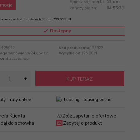
Spiesz się, oferta
13 dni
mocja
kończy się za:
04:55:31
za cena produktu z ostatnich 30 dni:
799.00 PLN
Dostępny
:
125922
Kod producenta:
125922
zacja zamówienia:
24 godzin
Wysyłka od:
125.00 zł
cent:
activeshop
KUP TERAZ
refa Klienta
Złóż zapytanie ofertowe
daj do schowka
Zapytaj o produkt