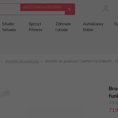
categories_searcher
WSZYSTKIE KATEGORIE
Studio
Sprzęt
Zdrowie
Autoklawy
O
tatuażu
Fitness
i uroda
Enbio
Brodziki do pedicure
Brodzik do pedicure Comfort na kółkach z fu
Bro
funk
799
719