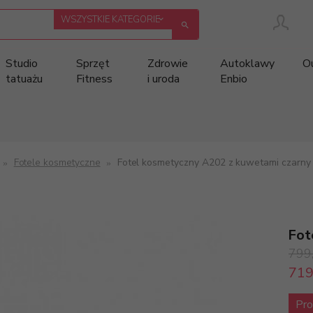
categories_searcher
WSZYSTKIE KATEGORIE
Studio
Sprzęt
Zdrowie
Autoklawy
O
tatuażu
Fitness
i uroda
Enbio
Fotele kosmetyczne
Fotel kosmetyczny A202 z kuwetami czarny
Fot
799
719
Pro