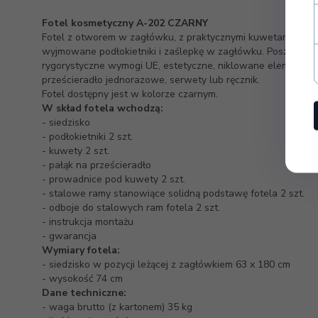
Fotel kosmetyczny A-202 CZARNY
Fotel z otworem w zagłówku, z praktycznymi kuwetami, dos
wyjmowane podłokietniki i zaślepkę w zagłówku. Poszycie f
rygorystyczne wymogi UE, estetyczne, niklowane elementy 
prześcieradło jednorazowe, serwety lub ręcznik.
Fotel dostępny jest w kolorze czarnym.
W skład fotela wchodzą
:
- siedzisko
- podłokietniki 2 szt.
- kuwety 2 szt.
- pałąk na prześcieradło
- prowadnice pod kuwety 2 szt.
- stalowe ramy stanowiące solidną podstawę fotela 2 szt.
- odboje do stalowych ram fotela 2 szt.
- instrukcja montażu
- gwarancja
Wymiary fotela:
- siedzisko w pozycji leżącej z zagłówkiem 63 x 180 cm
- wysokość 74 cm
Dane techniczne:
- waga brutto (z kartonem) 35 kg