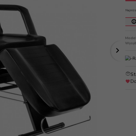
Najniżs
Model
Wysył
St
Do