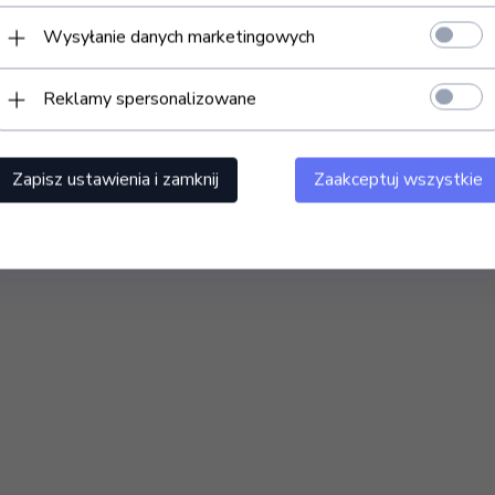
Wysyłanie danych marketingowych
konale sprawdza się w kosmetyce, wizażu. Posiada
otela łatwo zmywalne, wykonane z eko-skóry, spełniające
Reklamy spersonalizowane
metalowe. Pod fotelem zamontowany jest pałąk na
Zapisz ustawienia i zamknij
Zaakceptuj wszystkie