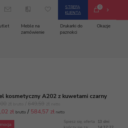
0
STREFA
KLIENTA
utlet
Meble na
Drukarki do
Okazje
zamówienie
paznokci
el kosmetyczny A202 z kuwetami czarny
,00
zł
/
649,59
zł
brutto
netto
,
02 zł
/
584,57
zł
brutto
netto
Spiesz się, oferta
13 dni
mocja
kończy się za:
14:37:22