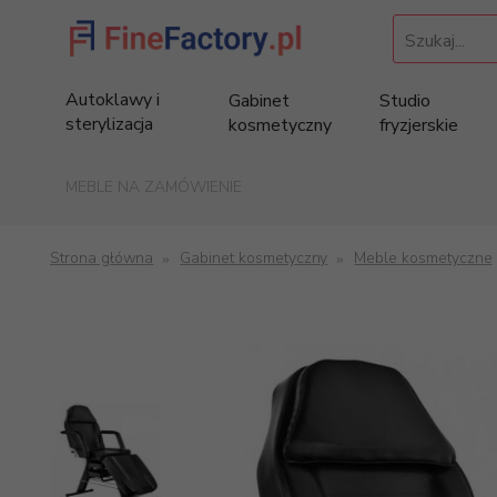
Szukaj...
Autoklawy i
Gabinet
Studio
sterylizacja
kosmetyczny
fryzjerskie
MEBLE NA ZAMÓWIENIE
Strona główna
Gabinet kosmetyczny
Meble kosmetyczne