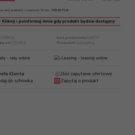
za cena produktu z ostatnich 30 dni:
799.00 PLN
Kliknij i poinformuj mnie gdy produkt będzie dostępny
:
100713
Kod producenta:
100713
ka od:
125.00 zł
Producent:
activeshop
refa Klienta
Złóż zapytanie ofertowe
daj do schowka
Zapytaj o produkt