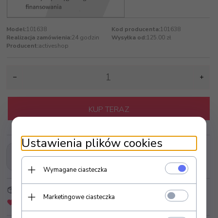
Model:
101638
Kod producenta:
101638
Realizacja zamówienia:
24 godzin
Wysyłka od:
125.00 zł
Producent:
activeshop
KUP TERAZ
Ustawienia plików cookies
Wymagane ciasteczka
Strefa Klienta
Złóż zapytanie ofertowe
Marketingowe ciasteczka
Dodaj do schowka
Zapytaj o produkt