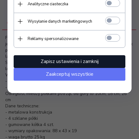
Analityczne ciasteczka
Wysyłanie danych marketingowych
OPIS PRODUKTU
Funkcjonalny, metalowo-szklany stolik z kółkami i wysuwaną
Reklamy spersonalizowane
jedną półką. Ten stabilny mebel idealnie sprawdza się jako stolik
pod urządzenia kosmetyczne. Posiada możliwość zamocowania
lampy lupy oraz innych elementów.
Zapisz ustawienia i zamknij
Stolik 1015A posiada cztery szklane półki z wygrawerowanym
logo GIOVANNI
Zaakceptuj wszystkie
Wymiary:
- wymiary stolika 70 x 42 x 88cm
- waga stolika 22,5 kg
Odległość miedzy półkami potrząc od góry to 10cm, 18 cm, 26
cm
Dane techniczne:
- metalowa konstrukcja
- 4 szklane półki
- gumowane kółka 4 szt.
- wymiary opakowania: 88 x 43 x 19
- waga brutto 25 kg