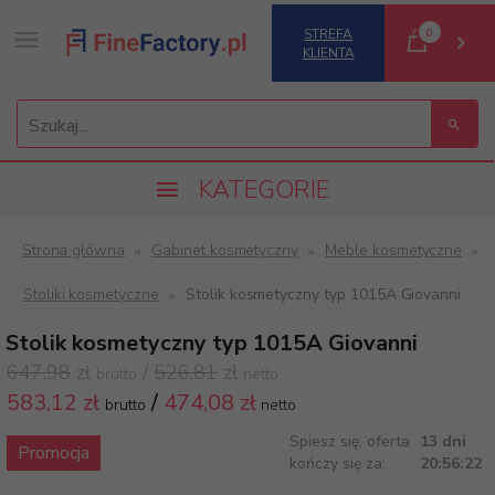
0
STREFA
KLIENTA
Szukaj...
KATEGORIE
Strona główna
Gabinet kosmetyczny
Meble kosmetyczne
Stoliki kosmetyczne
Stolik kosmetyczny typ 1015A Giovanni
Stolik kosmetyczny typ 1015A Giovanni
647,98
zł
/
526,81
zł
brutto
netto
583,
12 zł
/
474,08
zł
brutto
netto
Spiesz się, oferta
13 dni
Promocja
kończy się za:
20:56:22