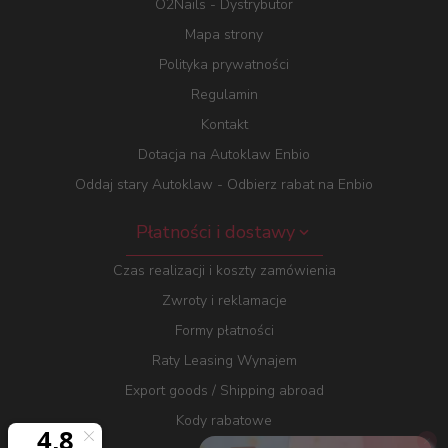
O2Nails - Dystrybutor
Mapa strony
Polityka prywatności
Regulamin
Kontakt
Dotacja na Autoklaw Enbio
Oddaj stary Autoklaw - Odbierz rabat na Enbio
Płatności i dostawy
Czas realizacji i koszty zamówienia
Zwroty i reklamacje
Formy płatności
Raty Leasing Wynajem
Export goods / Shipping abroad
Kody rabatowe