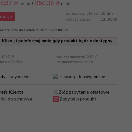
8,
97 zł
/
950,38
zł
brutto
netto
Spiesz się, oferta
10 dni
mocja
kończy się za:
11:00:08
za cena produktu z ostatnich 30 dni:
1299.00 PLN
Kliknij i poinformuj mnie gdy produkt będzie dostępny
:
124218
Kod producenta:
124218
ka od:
24.00 zł
Producent:
activeshop
refa Klienta
Złóż zapytanie ofertowe
daj do schowka
Zapytaj o produkt