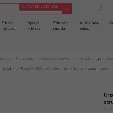
categories_searcher
WSZYSTKIE KATEGORIE
Studio
Sprzęt
Zdrowie
Autoklawy
O
tatuażu
Fitness
i uroda
Enbio
tyczny
Urządzenia i akcesoria kosmetyczne
Urządzenia profesjo
Urządzenie Elegante 880 4w1 mikro + skin scrub + vacuum + spray
Urz
scr
129