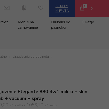
0
STREFA
KLIENTA
utlet
Meble na
Drukarki do
Okazje
zamówienie
paznokci
nalne
Urządzenia do gabinetu
ądzenie Elegante 880 4w1 mikro + skin
ub + vacuum + spray
9,00
zł
/
1056,10
zł
brutto
netto