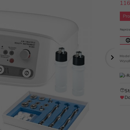
116
Pro
Najniżs
Model
Wysył
St
Do