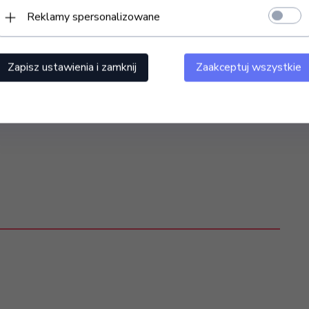
Reklamy spersonalizowane
yjna obsługa oraz świetna jakość wykonania urządzenia
akres funkcji pozwali na znaczne powiększenie oferty
Zapisz ustawienia i zamknij
Zaakceptuj wszystkie