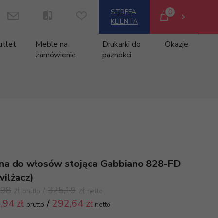
0
STREFA
KLIENTA
utlet
Meble na
Drukarki do
Okazje
zamówienie
paznokci
na do włosów stojąca Gabbiano 828-FD
wilżacz)
,98
zł
/
325,19
zł
brutto
netto
,
94 zł
/
292,64
zł
brutto
netto