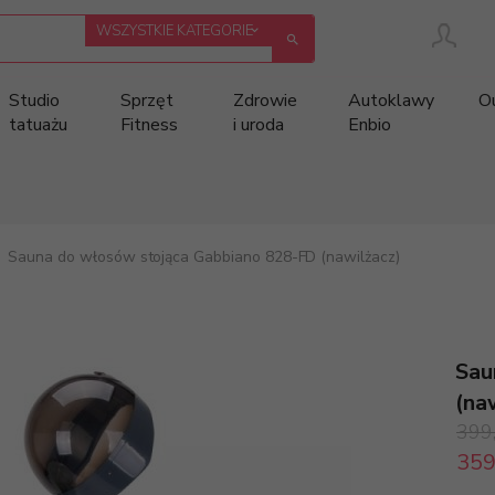
categories_searcher
WSZYSTKIE KATEGORIE
Studio
Sprzęt
Zdrowie
Autoklawy
O
tatuażu
Fitness
i uroda
Enbio
Sauna do włosów stojąca Gabbiano 828-FD (nawilżacz)
Sau
(na
399
359