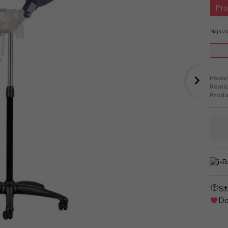
Pro
Najniżs
Model
Reali
Produ
St
Do