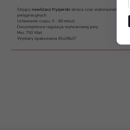
Stojący
nawilżacz fryzjerski
skraca czas wykonywanych zab
pielęgnacyjnych.
Ustawienie czasu: 0 - 60 minut.
Dwustopniowa regulacja wytwarzanej pary
Moc 750 Wat
Wymiary opakowania 81x38x37