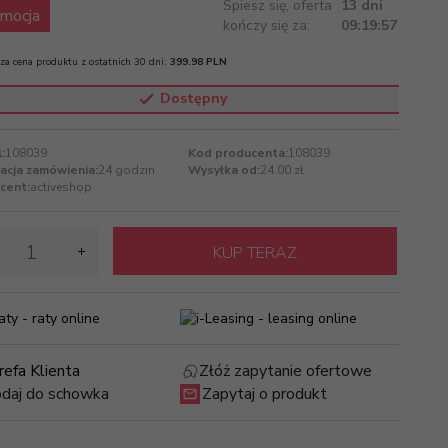
Spiesz się, oferta
13 dni
mocja
kończy się za:
09:19:57
za cena produktu z ostatnich 30 dni:
399.98 PLN
Dostępny
:
108039
Kod producenta:
108039
zacja zamówienia:
24 godzin
Wysyłka od:
24.00 zł
cent:
activeshop
KUP TERAZ
refa Klienta
Złóż zapytanie ofertowe
daj do schowka
Zapytaj o produkt