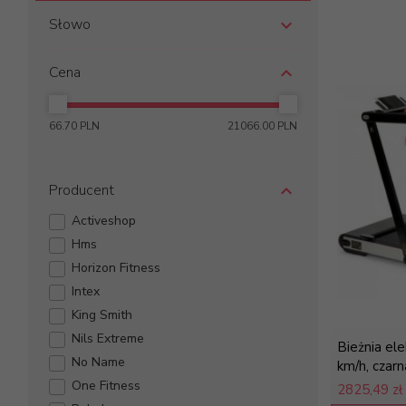
Słowo
Cena
66.70 PLN
21066.00 PLN
Producent
Activeshop
Hms
Horizon Fitness
Intex
King Smith
Nils Extreme
Bieżnia e
No Name
km/h, czarn
One Fitness
2825,
49 zł