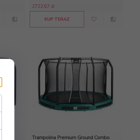
2722,
67 zł
KUP TERAZ
Combo
Trampolina Premium Ground Combo