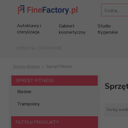
Szukaj...
Autoklawy i
Gabinet
Studio
sterylizacja
kosmetyczny
fryzjerskie
MEBLE NA ZAMÓWIENIE
Strona główna
Sprzęt Fitness
SPRZĘT FITNESS
Sprzęt
Bieżnie
Trampoliny
Sortuj wed
FILTRUJ PRODUKTY