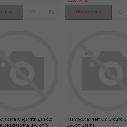
2187,
99 zł
stępny
Niedostępny
ektryczna Kingsmith Z1 Fold
Trampolina Premium Ground 
vice | składana, 1-6 km/h
366cm Czarna