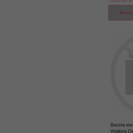
1833,
93 zł
Niedo
Bieżnia el
Walking De