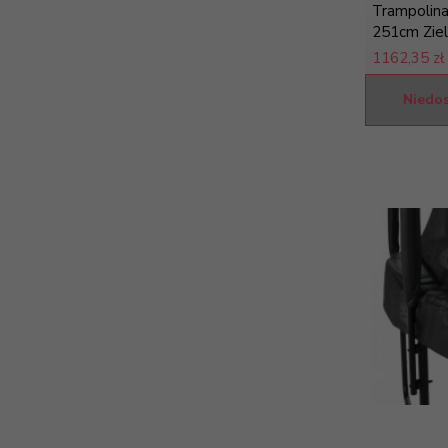
Trampolin
251cm Zie
1162,
35 zł
Niedo