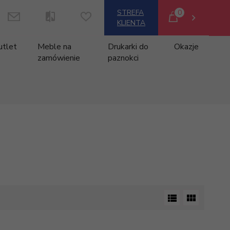
0
STREFA
KLIENTA
utlet
Meble na
Drukarki do
Okazje
zamówienie
paznokci