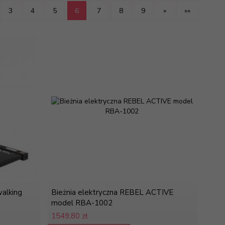
3
4
5
6
7
8
9
»
»»
walking
Bieżnia elektryczna REBEL ACTIVE
model RBA-1002
1549,
80 zł