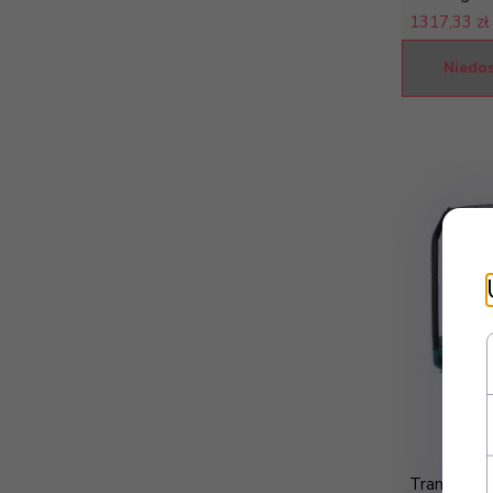
1317,
33 zł
Niedo
Trampolin