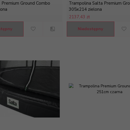
a Premium Ground Combo
Trampolina Salta Premium Gr
lona
305x214 zielona
2137,
43 zł
stępny
Niedostępny