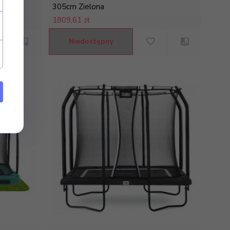
305cm Zielona
1809,
61 zł
Niedostępny