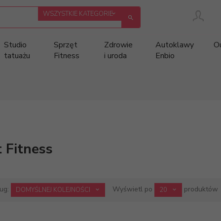
categories_searcher
WSZYSTKIE KATEGORIE
Studio
Sprzęt
Zdrowie
Autoklawy
O
tatuażu
Fitness
i uroda
Enbio
 Fitness
sort
pop
ług:
Wyświetl po
produktów
DOMYŚLNEJ KOLEJNOŚCI
20