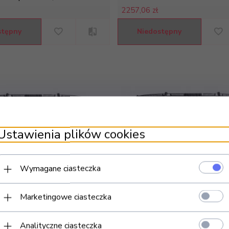
2257,
06 zł
stępny
Niedostępny
Ustawienia plików cookies
Wymagane ciasteczka
Marketingowe ciasteczka
a Premium Ground Combo
Trampolina Premium Ground 
Analityczne ciasteczka