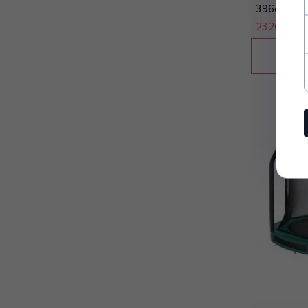
396cm Zie
2326,
68 zł
KUP 