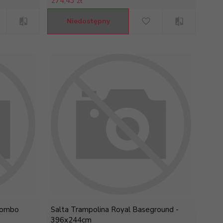
274,
43 zł
Niedostępny
Combo
Salta Trampolina Royal Baseground -
396x244cm