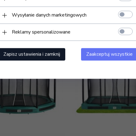
lona
366cm Czarna
2424,
36 zł
Wysyłanie danych marketingowych
TERAZ
Niedostępny
Reklamy spersonalizowane
Zapisz ustawienia i zamknij
Zaakceptuj wszystkie